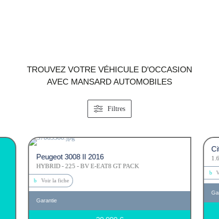
TROUVEZ VOTRE VÉHICULE D'OCCASION
AVEC MANSARD AUTOMOBILES
Filtres
Ci
Peugeot 3008 II 2016
1.
HYBRID - 225 - BV E-EAT8 GT PACK
V
Voir la fiche
Gar
Garantie