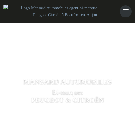
MANSARD AUTOMOBILES
Bi-marques
PEUGEOT
&
CITROËN
CONTACT