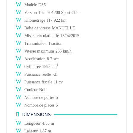
W
Modèle
DS5
W
Version
1.6 THP 200 Sport Chic
W
Kilométrage
117 922
km
W
Boîte de vitesse
MANUELLE
W
Mis en circulation le
15/04/2015
W
Transmission
Traction
W
Vitesse maximum
235 km/h
W
Accélération
8.2 sec.
W
3
Cylindrée
1598 cm
W
Puissance réelle
ch
W
Puissance fiscale
11 cv
W
Couleur
Noir
W
Nombre de portes
5
W
Nombre de places
5

DIMENSIONS
W
Longueur
4,53 m
W
Largeur
1,87 m