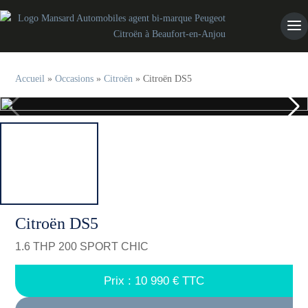
Accueil
»
Occasions
»
Citroën
»
Citroën DS5
Citroën DS5
CONTACT
1.6 THP 200 SPORT CHIC
Prix :
10 990
€ TTC