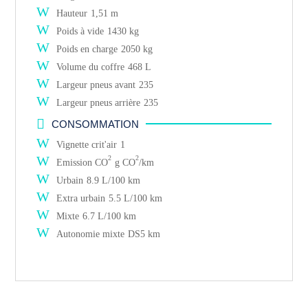
W
Hauteur
1,51 m
W
Poids à vide
1430 kg
W
Poids en charge
2050 kg
W
Volume du coffre
468 L
W
Largeur pneus avant
235
W
Largeur pneus arrière
235

CONSOMMATION
W
Vignette crit'air
1
W
2
2
Emission CO
g CO
/km
W
Urbain
8.9 L/100 km
W
Extra urbain
5.5 L/100 km
W
Mixte
6.7 L/100 km
W
Autonomie mixte
DS5 km