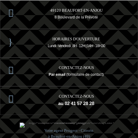

49120 BEAUFORT-EN-ANJOU
8 Boulevard de la Prévoté
}
HORAIRES D'OUVERTURE
Lundi - Vendredi : 8H - 12H | 14H - 18H30

CONTACTEZ-NOUS
Par email
(formulaire de contact)

CONTACTEZ-NOUS
au 02 41 57 28 28
Votre agent Peugeot - Citroën
à Beaufort-en-Anjou (49)