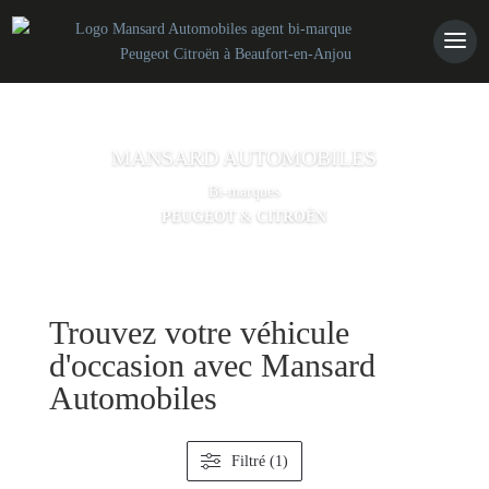
MANSARD AUTOMOBILES
Bi-marques
PEUGEOT
&
CITROËN
Trouvez votre véhicule
d'occasion avec Mansard
CONTACT
Automobiles
Filtré (1)