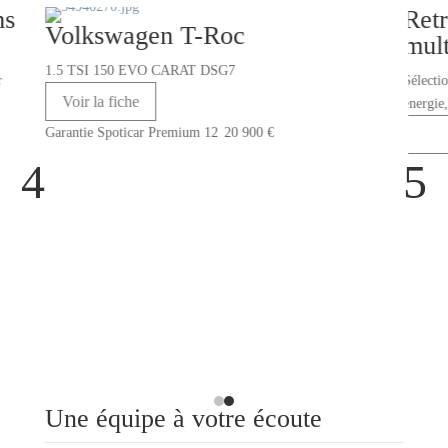
ns
Retr
Volkswagen T-Roc
mul
1.5 TSI 150 EVO CARAT DSG7
r
Sélecti
Voir la fiche
énergie,
Garantie Spoticar Premium 12
20 900
€
Voir
4
5
Une équipe à votre écoute