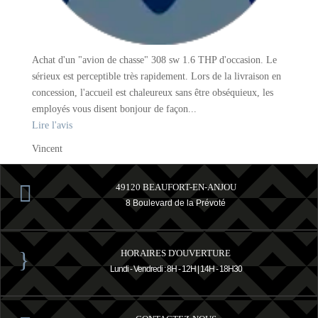
Achat d'un "avion de chasse" 308 sw 1.6 THP d'occasion. Le
Nous ét
sérieux est perceptible très rapidement. Lors de la livraison en
avons ré
concession, l'accueil est chaleureux sans être obséquieux, les
platefo
employés vous disent bonjour de façon...
Mansard
Lire l'avis
Lire l'a
Vincent
Patricia

49120 BEAUFORT-EN-ANJOU
8 Boulevard de la Prévoté
}
HORAIRES D'OUVERTURE
Lundi - Vendredi : 8H - 12H | 14H - 18H30