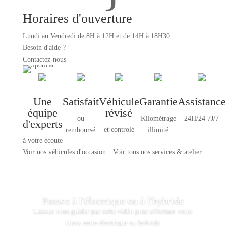
Horaires d'ouverture
Lundi au Vendredi de
8H à 12H et de 14H à 18H30
Besoin d'aide ?
Contactez-nous
Une
Satisfait
Véhicule
Garantie
Assistance
équipe
révisé
ou
Kilométrage
24H/24 7J/7
d'experts
et controlé
remboursé
illimité
à votre écoute
Voir nos véhicules d'occasion
Voir tous nos services & atelier
Passez à l'électrique ou à l'hybride
Laissez vous guider par cette vidéo pour effectuer votre
choix entre électrique ou hybride