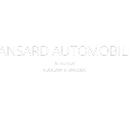
ANSARD AUTOMOBIL
Bi-marques
PEUGEOT
&
CITROËN