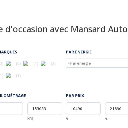
le d'occasion avec Mansard Aut
MARQUES
PAR ENERGIE
5
)
(
5
)
(
1
)
(
2
)
1
)
(
1
)
KILOMÉTRAGE
PAR PRIX
km
€
€