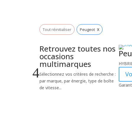
x
Tout réinitialiser
Peugeot
Retrouvez toutes nos
Peu
occasions
multimarques
HYBRID
4
Vo
Sélectionnez vos critères de recherche :
par marque, par énergie, type de boîte
Garant
de vitesse...
Voir toutes les
occasions