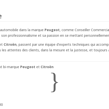
e
ce automobile dans la marque
Peugeot
, comme Conseiller Commercial,
e son professionnalisme et sa passion en se mettant personnellement 
et
Citroën
, passent par une équipe d’experts techniques qui acco
es attentes des clients, dans la mesure et la justesse, et toujours av
nt bi-marque
Peugeot
et
Citroën
}
30