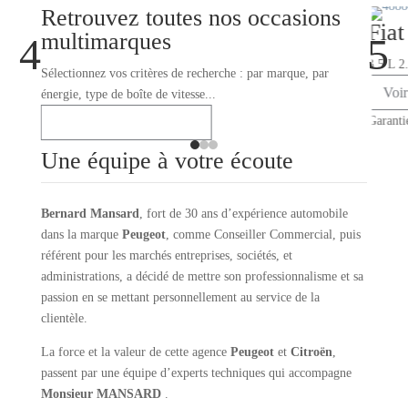
Retrouvez toutes nos occasions
Fiat
multimarques
4
5
3.5 L 2
Sélectionnez vos critères de recherche : par marque, par
Voir
énergie, type de boîte de vitesse...
Garanti
Voir toutes les occasions
Une équipe à votre écoute
Bernard Mansard
, fort de 30 ans d’expérience automobile
dans la marque
Peugeot
, comme Conseiller Commercial, puis
référent pour les marchés entreprises, sociétés, et
administrations, a décidé de mettre son professionnalisme et sa
passion en se mettant personnellement au service de la
clientèle.
La force et la valeur de cette agence
Peugeot
et
Citroën
,
passent par une équipe d’experts techniques qui accompagne
Monsieur MANSARD
.