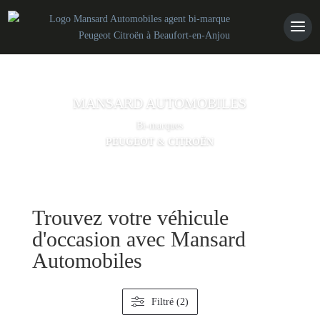
MANSARD AUTOMOBILES
Bi-marques
PEUGEOT
&
CITROËN
Trouvez votre véhicule
d'occasion avec Mansard
CONTACT
Automobiles
Filtré (2)