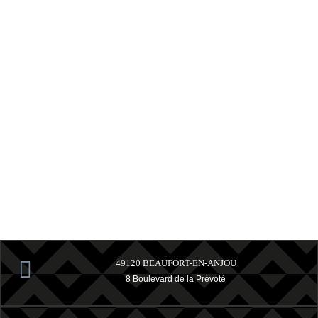
Nous ét
avons ré
platefo
Mansard
Lire l'a
Patricia

49120 BEAUFORT-EN-ANJOU
8 Boulevard de la Prévoté