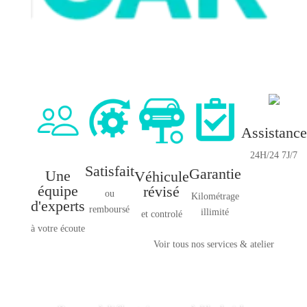
Assistance
24H/24 7J/7
Satisfait
Garantie
Une
Véhicule
équipe
révisé
ou
Kilométrage
d'experts
remboursé
illimité
et controlé
à votre écoute
Voir tous nos services & atelier