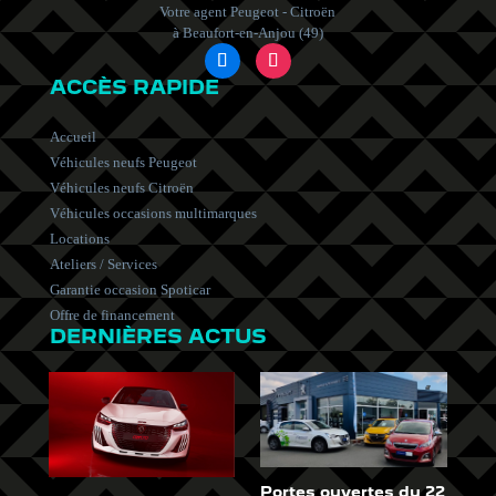
Votre agent Peugeot - Citroën
à Beaufort-en-Anjou (49)
ACCÈS RAPIDE
Accueil
Véhicules neufs Peugeot
Véhicules neufs Citroën
Véhicules occasions multimarques
Locations
Ateliers / Services
Garantie occasion Spoticar
Offre de financement
DERNIÈRES ACTUS
Portes ouvertes du 22